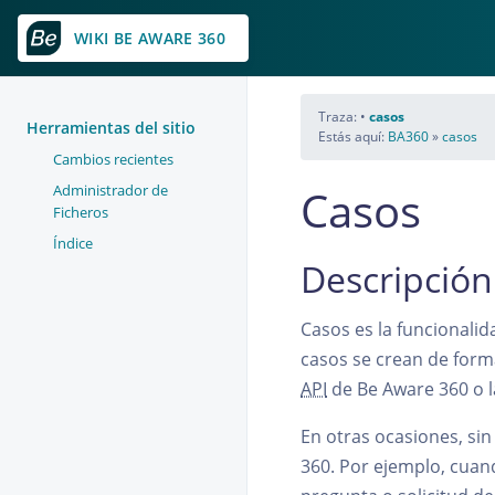
WIKI BE AWARE 360
Traza:
•
casos
Herramientas del sitio
Estás aquí:
BA360
»
casos
Cambios recientes
Administrador de
Casos
Ficheros
Índice
Descripción
Casos es la funcionalid
casos se crean de forma
API
de Be Aware 360 o l
En otras ocasiones, si
360. Por ejemplo, cuand