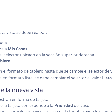
va vista se debe realizar:
sola.
deja
Mis Casos
.
el selector ubicado en la sección superior derecha.
blero
.
 el formato de tablero hasta que se cambie el selector de vis
a en formato lista, se debe cambiar el selector al valor
Lista
de la nueva vista
stran en forma de tarjeta.
 de la tarjeta corresponde a la
Prioridad
del caso.
ionar los valores a visualizar en cada tarjeta según los cam