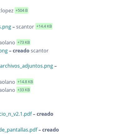
clopez
+504 B
s.png
–
scantor
+14.4 KB
aolano
+73 KB
.png
– creado
scantor
_archivos_adjuntos.png
–
aolano
+14.8 KB
aolano
+33 KB
io_n_v2.1.pdf
– creado
de_pantallas.pdf
– creado