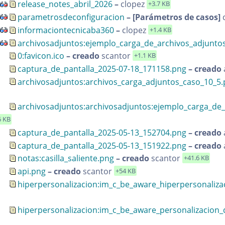
release_notes_abril_2026
–
clopez
+3.7 KB
parametrosdeconfiguracion
– [Parámetros de casos]
informaciontecnicaba360
–
clopez
+1.4 KB
archivosadjuntos:ejemplo_carga_de_archivos_adjunto
0:favicon.ico
– creado
scantor
+1.1 KB
captura_de_pantalla_2025-07-18_171158.png
– creado
archivosadjuntos:archivos_carga_adjuntos_caso_10_5
archivosadjuntos:archivosadjuntos:ejemplo_carga_de
6 KB
captura_de_pantalla_2025-05-13_152704.png
– creado
captura_de_pantalla_2025-05-13_151922.png
– creado
notas:casilla_saliente.png
– creado
scantor
+41.6 KB
api.png
– creado
scantor
+54 KB
hiperpersonalizacion:im_c_be_aware_hiperpersonalizac
hiperpersonalizacion:im_c_be_aware_personalizacion_