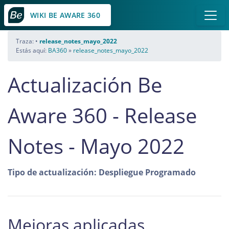
WIKI BE AWARE 360
Traza:
•
release_notes_mayo_2022
Estás aquí:
BA360
»
release_notes_mayo_2022
Actualización Be
Aware 360 - Release
Notes - Mayo 2022
Tipo de actualización: Despliegue Programado
Mejoras aplicadas