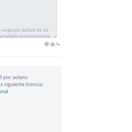
9
por
aolano
a siguiente licencia:
onal