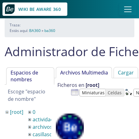
WIKI BE AWARE 360
Traza:
Estás aquí:
BA360
»
ba360
Administrador de Fiche
Espacios de
Archivos Multimedia
Cargar
nombres
Ficheros en
[root]
Escoge "espacio
Miniaturas
Celdas
N
de nombre"
[root]
0
actividadesprogramadas
archivosadjuntos
casillascorreo