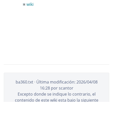
wiki
ba360.txt
· Última modificación:
2026/04/08
16:28
por
scantor
Excepto donde se indique lo contrario, el
contenido de este wiki esta bajo la siguiente
licencia:
CC Attribution-Noncommercial-
Share Alike 4.0 International